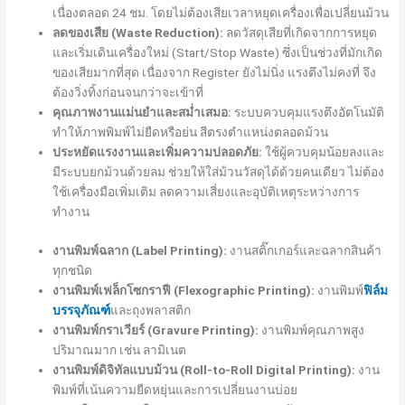
เนื่องตลอด 24 ชม. โดยไม่ต้องเสียเวลาหยุดเครื่องเพื่อเปลี่ยนม้วน
ลดของเสีย (Waste Reduction):
ลดวัสดุเสียที่เกิดจากการหยุด
และเริ่มเดินเครื่องใหม่ (Start/Stop Waste) ซึ่งเป็นช่วงที่มักเกิด
ของเสียมากที่สุด เนื่องจาก Register ยังไม่นิ่ง แรงตึงไม่คงที่ จึง
ต้องวิ่งทิ้งก่อนจนกว่าจะเข้าที่
คุณภาพงานแม่นยำและสม่ำเสมอ:
ระบบควบคุมแรงตึงอัตโนมัติ
ทำให้ภาพพิมพ์ไม่ยืดหรือย่น สีตรงตำแหน่งตลอดม้วน
ประหยัดแรงงานและเพิ่มความปลอดภัย:
ใช้ผู้ควบคุมน้อยลงและ
มีระบบยกม้วนด้วยลม ช่วยให้ใส่ม้วนวัสดุได้ด้วยคนเดียว ไม่ต้อง
ใช้เครื่องมือเพิ่มเติม ลดความเสี่ยงและอุบัติเหตุระหว่างการ
ทำงาน
งานพิมพ์ฉลาก (Label Printing):
งานสติ๊กเกอร์และฉลากสินค้า
ทุกชนิด
งานพิมพ์เฟล็กโซกราฟี (Flexographic Printing):
งานพิมพ์
ฟิล์ม
บรรจุภัณฑ์
และถุงพลาสติก
งานพิมพ์กราเวียร์ (Gravure Printing):
งานพิมพ์คุณภาพสูง
ปริมาณมาก เช่น ลามิเนต
งานพิมพ์ดิจิทัลแบบม้วน (Roll-to-Roll Digital Printing):
งาน
พิมพ์ที่เน้นความยืดหยุ่นและการเปลี่ยนงานบ่อย