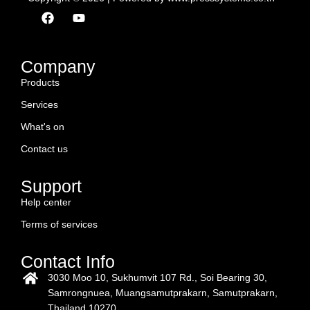
F
Y
a
o
c
u
e
t
b
u
Company
o
b
Products
o
e
k
Services
What's on
Contact us
Support
Help center
Terms of services
Contact Info
3030 Moo 10, Sukhumvit 107 Rd., Soi Bearing 30,
Samrongnuea, Muangsamutprakarn, Samutprakarn,
Thailand 10270