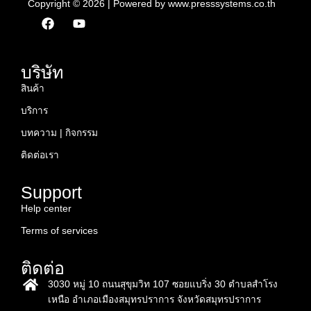
Copyright © 2026 | Powered by www.presssystems.co.th
F
Y
a
o
c
u
e
t
b
u
บริษัท
o
b
สินค้า
o
e
k
บริการ
บทความ | กิจกรรม
ติดต่อเรา
Support
Help center
Terms of services
ติดต่อ
3030 หมู่ 10 ถนนสุขุมวิท 107 ซอยแบริ่ง 30 ตำบลสำโรง
เหนือ อำเภอเมืองสมุทรปราการ จังหวัดสมุทรปราการ