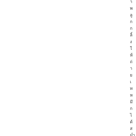
า
พ
ลู
ก
ก
ลิ้
ง
ใ
ห้
ถ่
า
ย
เ
ท
ห
มึ
ก
ไ
ด้
ส
ม่ำ