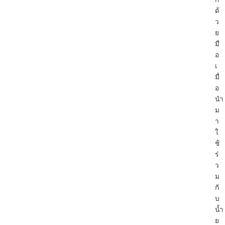
ด้
ว
ย
มื
อ
เ
มื่
อ
นำ
ม
า
ใ
ช้
ร่
ว
ม
กั
บ
น้ำ
ย