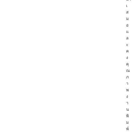
เ
ส
ม
อ
แ
ล
ะ
ค
ง
คุ
ณ
ภ
า
พ
ง
า
น
พิ
ม
พ์