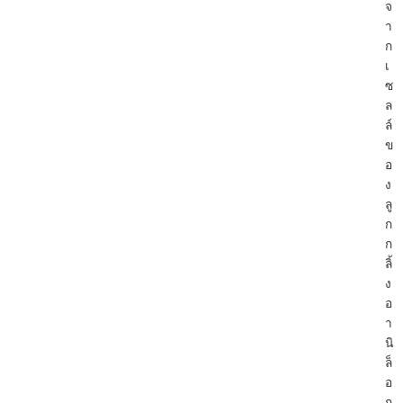
จ
า
ก
เ
ซ
ล
ล์
ข
อ
ง
ลู
ก
ก
ลิ้
ง
อ
า
นิ
ล็
อ
ก