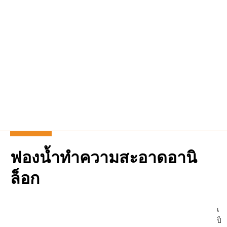
ฟองน้ำทำความสะอาดอานิ
ล็อก
เ
ป็