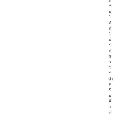
ด
ซั
บ
ไ
ด้
ดี
ไ
ม่
ขั
ด
ผิ
ว
ใ
ช้
สำ
ห
รั
บ
ล้
า
ง